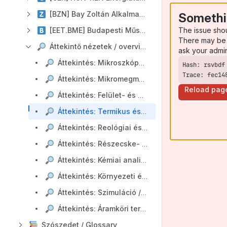
[BZN] Bay Zoltán Alkalmazott Kutatási Közhasznú Nonprofit Kft.
Somethi
The issue sho
[EET.BME] Budapesti Műszaki és Gazdaságtudományi Egyetem Elektronikus Eszközök Tanszéke
There may be 
Áttekintő nézetek / overviews
ask your admi
Áttekintés: Mikroszkópos vizsgálatok / Overview: Microscopy analysis
Trace: fec14
Áttekintés: Mikromegmunkálási és litográfiai szolgáltatások / Overview: Microfabrication and lithography services
Reload pag
Áttekintés: Felület- és anyagszerkezeti vizsgálatok, mérések / Overview: Surface and material characterization
Áttekintés: Termikus és mechanikai mérések / Overview: Thermal and mechanical measurements
Áttekintés: Reológiai és fluidikai mérések / Overview: Rheological and fluidic measurements
Áttekintés: Részecske- és kolloidanalitika / Overview: Particle & Colloid Characterization
Áttekintés: Kémiai analitika / Overview: Chemical Analysis
Áttekintés: Környezeti és megbízhatósági vizsgálatok / Overview: Environmental & Reliability Testing
Áttekintés: Szimuláció / Overview: Simulation
Áttekintés: Áramköri tervezés, karakterizáció / Circuit design, characterization
Szószedet / Glossary