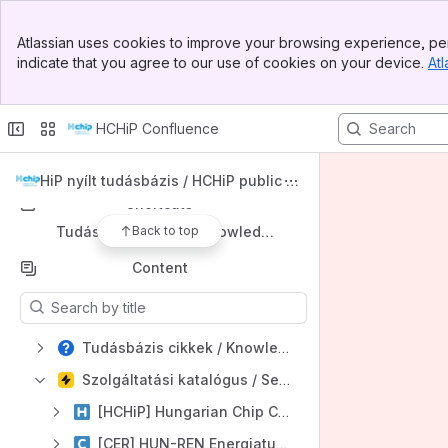
Banner
Atlassian uses cookies to improve your browsing experience, per
Top Bar
Spaces
indicate that you agree to our use of cookies on your device.
Atl
Sidebar
Apps
Main Content
HCHiP Confluence
HCHiP nyílt tudásbázis / HCHiP public k
nowledge base
Shortcuts
Back to top
Tudásbázis cikkek / Knowledge base articles
Content
Results will update as you type.
Tudásbázis cikkek / Knowledge base articles
Szolgáltatási katalógus / Service catalog
[HCHiP] Hungarian Chip Competence Center
[CER] HUN-REN Energiatudományi Kutatóközpont Műszaki Fizikai és Anyagtudományi Intézet