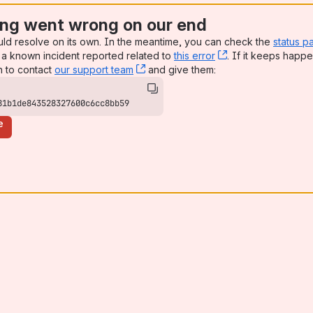
ng went wrong on our end
uld resolve on its own. In the meantime, you can check the
status p
a known incident reported related to
this error
, (opens new win
. If it keeps happe
n to contact
our support team
, (opens new window)
and give them:
81b1de843528327600c6cc8bb59
e